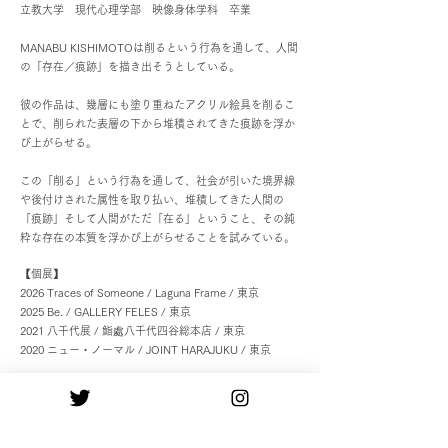
立教大学 現代心理学部 映像身体学科 卒業
MANABU KISHIMOTOは削るという行為を通して、人間
の「存在／痕跡」を描き出そうとしている。
彼の作品は、幾層にも塗り重ねたアクリル絵具を削るこ
とで、削られた表層の下から堆積されてきた痕跡を浮か
び上がらせる。
この「削る」という行為を通して、社会が引いた境界線
や後付けされた属性を取り払い、堆積してきた人間の
「痕跡」そして人間がただ「在る」ということ、その純
粋な存在の本質を浮かび上がらせることを試みている​。
【個展】
2026 Traces of Someone / Laguna Frame / 東京
2025 Be. / GALLERY FELES / 東京
2021 八千代展 / 鮨處八千代四谷総本店 / 東京
2020 ニュー・ノーマル / JOINT HARAJUKU / 東京
【主なグループ展】
2025 文字と記憶の断片/狭間 / Third Art Gallery / 東京
2024 KOBE ART MARCHÉ / 神戸メリケンパークオリエ
ンタルホテル / 兵庫